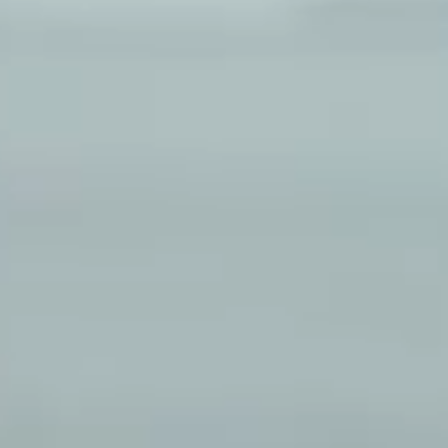
EXPO@FOXLAB.PRO
ВКОНТАКТЕ
ТЕЛЕГРАМ
Офис
197 101, г. Санкт-Петербург,
ул. Большая Монетная, 16/1, лит. В,
пом. 500−517
Производство
194 100, г. Санкт-Петербург,
ул. Литовская, 16Б