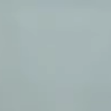
Политика конфиденциальности
©FOXLAB, 2025
Представленные на сайте фото и текстовые материалы являются интеллектуальной
собственностью ООО «ФОКСЛАБ». Без письменного согласия не могут быть
использованы. Закон об авторских и смежных правах от 09.07.1993 г. № 5351−1