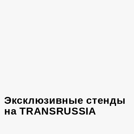
Эксклюзивные стенды
на TRANSRUSSIA
Изготавливаем стильные стенды под ключ:
от дизайна под бренд до застройки на выставке
Обсудить проект
О выставке
16−18 марта 2027, Москва,