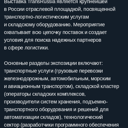
(морские порты, железнодорожные терминалы,
сухие порты и логистические центры),
финансовые и сопутствующие услуги
(таможенные брокеры, страховые и лизинговые
компании, а также поставщиков оборудования
для обработки грузов в портах и на терминалах).
Специализированная экспозиция SkladTech,
проходящая в рамках выставки, фокусируется
на складской робототехнике и инновациях
в области внутрискладской логистики.