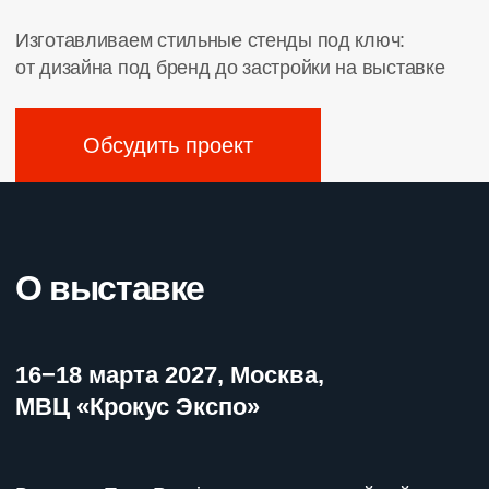
МВЦ «Крокус Экспо»
Выставка TransRussia является крупнейшей
в России отраслевой площадкой, посвященной
транспортно-логистическим услугам
и складскому оборудованию. Мероприятие
охватывает всю цепочку поставок и создает
условия для поиска надежных партнеров
в сфере логистики.
Основные разделы экспозиции включают:
транспортные услуги (грузовые перевозки
железнодорожным, автомобильным, морским
и авиационным транспортом), складской кластер
(операторы складских комплексов,
производители систем хранения, подъемно-
транспортного оборудования и решений для
автоматизации складов), технологический
сектор (разработчики программного обеспечения
для управления логистикой (TMS, WMS),
поставщики решений по мониторингу грузов
и телематики), логистическая инфраструктура