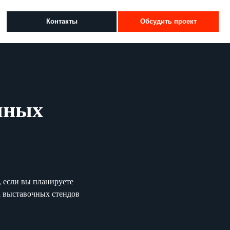
нтакты
Обсудить проект
чных
, если вы планируете
а выставочных стендов