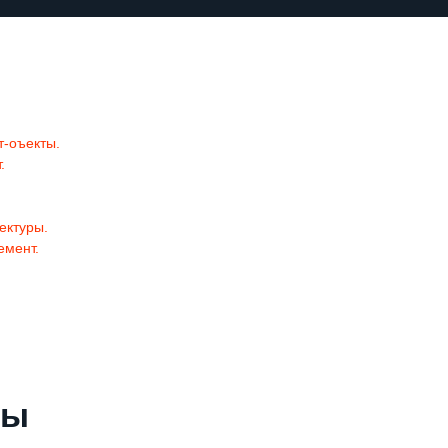
т-оъекты.
.
ектуры.
емент.
мы