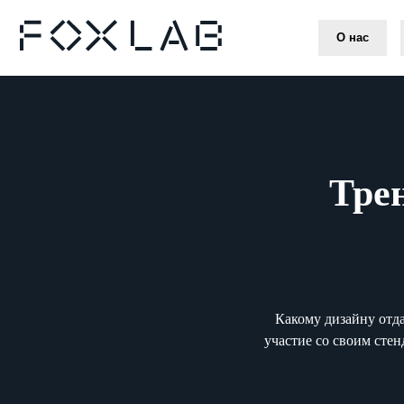
О нас
Прои
Тре
Какому дизайну отда
участие со своим сте