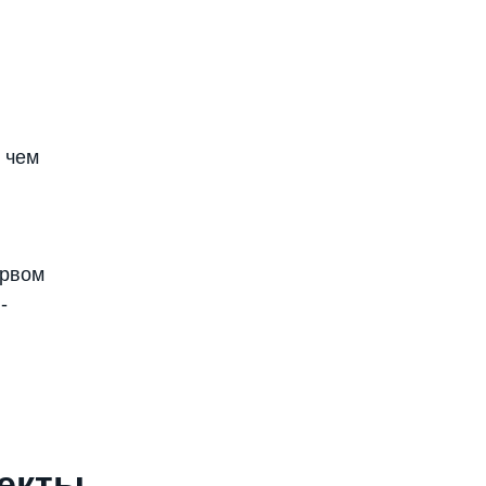
 чем
ервом
-
екты