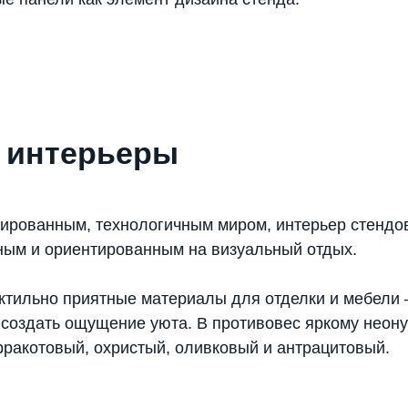
 интерьеры
тированным, технологичным миром, интерьер стендо
ным и ориентированным на визуальный отдых.
ктильно приятные материалы для отделки и мебели
ы создать ощущение уюта. В противовес яркому неон
рракотовый, охристый, оливковый и антрацитовый.
Офис
197 101, г. Санкт-Петербург,
ул. Большая Монетная, 16/1,