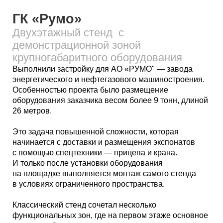
крупногабаритного оборудования
Выполнили застройку для АО «РУМО" — завода
энергетического и нефтегазового машиностроения.
Особенностью проекта было размещение
оборудования заказчика весом более 9 тонн, длиной
26 метров.
Это задача повышенной сложности, которая
начинается с доставки и размещения экспонатов
с помощью спецтехники — прицепа и крана.
И только после установки оборудования
на площадке выполняется монтаж самого стенда
в условиях ограниченного пространства.
Классический стенд сочетал несколько
функциональных зон, где на первом этаже основное
внимание было уделено демонстрации продукта,
а на втором этаже разместились переговорная
и зона для кофе-брейка. В качестве дополнительных
услуг мы организовали на стенде флористическое
оформление, работу промо-персонала
и официантов.
О проекте /
Выставка
ПМГФ