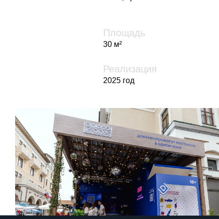
Давайте
поработаем вместе?
8 (800) 600-22-84
8 (812) 614-13-84
г. Санкт-Петербург
г. М
осква
8 (499) 495-42-84
EXPO@FOXLAB.PRO
ВКОНТАКТЕ
ТЕЛЕГРАМ